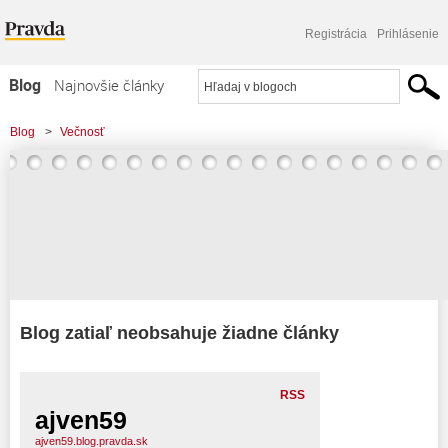
Registrácia
Prihlásenie
Blog
Najnovšie články
Najčítanejšie články
Blog
>
Večnosť
Najkomentovanejšie články
Zoznam blogov
Komerčné blogy
Blog zatiaľ neobsahuje žiadne články
RSS
ajven59
ajven59.blog.pravda.sk