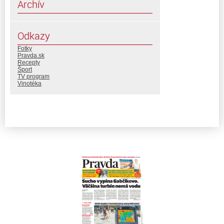
Archív
Odkazy
Fotky
Pravda.sk
Recepty
Šport
TV program
Vinotéka