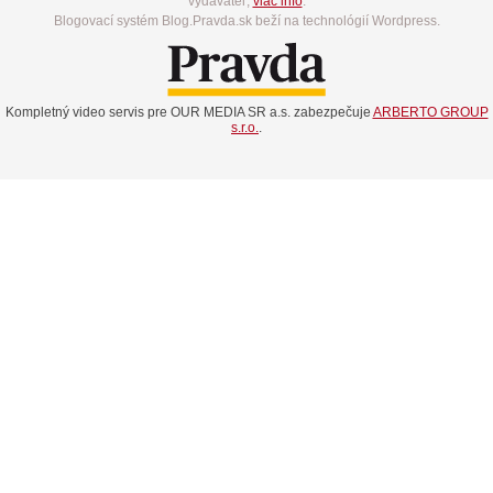
vydavateľ,
viac info
.
Blogovací systém Blog.Pravda.sk beží na technológií Wordpress.
Kompletný video servis pre OUR MEDIA SR a.s. zabezpečuje
ARBERTO GROUP
s.r.o.
.