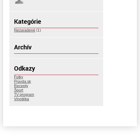
Kategórie
Nezaradené
(1)
Archív
Odkazy
Fotky
Pravda.sk
Recepty
Šport
TV program
Vinotéka