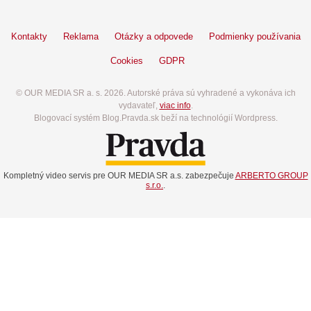
Kontakty
Reklama
Otázky a odpovede
Podmienky používania
Cookies
GDPR
© OUR MEDIA SR a. s. 2026. Autorské práva sú vyhradené a vykonáva ich
vydavateľ,
viac info
.
Blogovací systém Blog.Pravda.sk beží na technológií Wordpress.
Kompletný video servis pre OUR MEDIA SR a.s. zabezpečuje
ARBERTO GROUP
s.r.o.
.