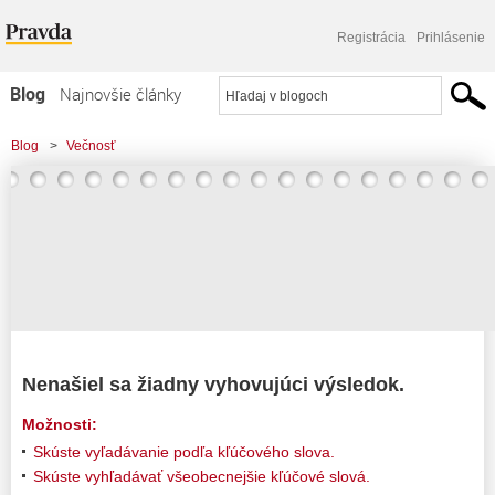
Registrácia
Prihlásenie
Blog
Najnovšie články
Najčítanejšie články
Blog
>
Večnosť
Najkomentovanejšie články
Zoznam blogov
Komerčné blogy
Nenašiel sa žiadny vyhovujúci výsledok.
Možnosti:
Skúste vyľadávanie podľa kľúčového slova.
Skúste vyhľadávať všeobecnejšie kľúčové slová.